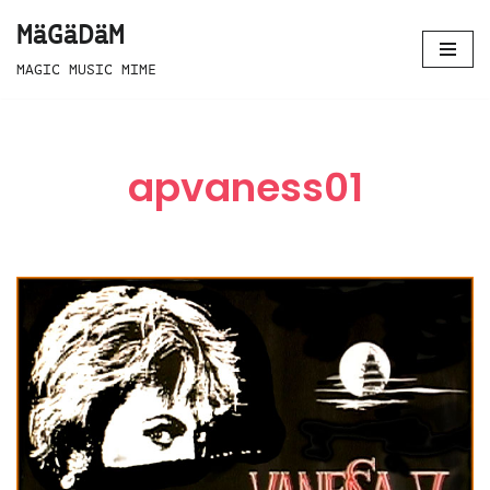
MäGäDäM
Zum
MAGIC MUSIC MIME
Inhalt
springen
apvaness01