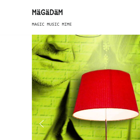
MäGäDäM
Zum
MAGIC MUSIC MIME
Inhalt
springen