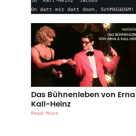
Jo “Kall-Heinz” Jacobs
On datt mir datt doon, SchMäGäDäM!
Das Bühnenleben von Erna
Kall-Heinz
Read More