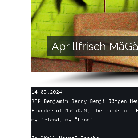
Aprillfrisch Mä
14.03.2024
RIP Benjamin Benny Benji Jürgen M
Founder of MäGäDäM, the hands of “
my friend, my “Erna”.