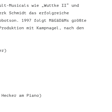
ult-Musicals wie „Wuttke II“ und
erk Schmidt das erfolgreiche
bbotson. 1997 folgt MäGäDäMs größte
Produktion mit Kampnagel, nach den
er)
 Hecker am Piano)