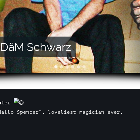
GäDäM Schwarz
euter
Hallo Spencer”, loveliest magician ever,