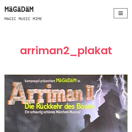
MäGäDäM
Zum
MAGIC MUSIC MIME
Inhalt
springen
arriman2_plakat