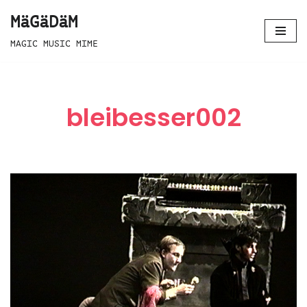
MäGäDäM
Zum
MAGIC MUSIC MIME
Inhalt
springen
bleibesser002