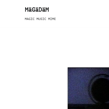
MäGäDäM
Zum
MAGIC MUSIC MIME
Inhalt
springen