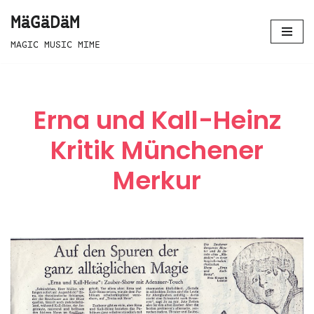
MäGäDäM
Zum
MAGIC MUSIC MIME
Inhalt
springen
Erna und Kall-Heinz
Kritik Münchener
Merkur