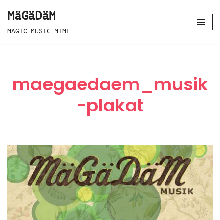
MäGäDäM
Zum
MAGIC MUSIC MIME
Inhalt
springen
maegaedaem_musik
-plakat