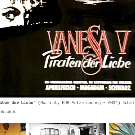
aten der Liebe“
(Musical, NDR Aufzeichnung – AMS*) Schmi
ektakel