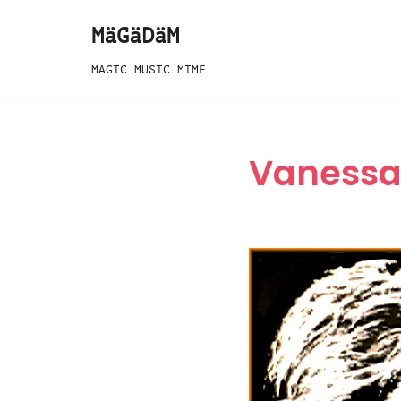
MäGäDäM
Zum
MAGIC MUSIC MIME
Inhalt
springen
Vanessa